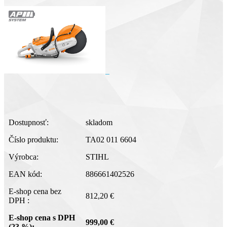
Dostupnosť:
skladom
Číslo produktu:
TA02 011 6604
Výrobca:
STIHL
EAN kód:
886661402526
E-shop cena bez
812,20 €
DPH :
E-shop cena s DPH
999,00 €
(23 %):