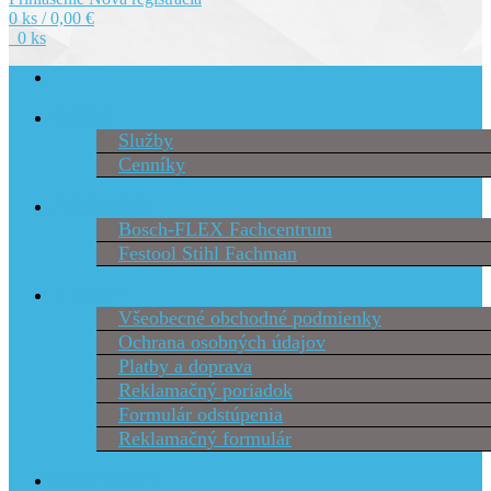
0 ks / 0,00 €
0 ks
O NÁS
Služby
Cenníky
PREDAJNE
Bosch-FLEX Fachcentrum
Festool Stihl Fachman
E-SHOP
Všeobecné obchodné podmienky
Ochrana osobných údajov
Platby a doprava
Reklamačný poriadok
Formulár odstúpenia
Reklamačný formulár
KONTAKTY