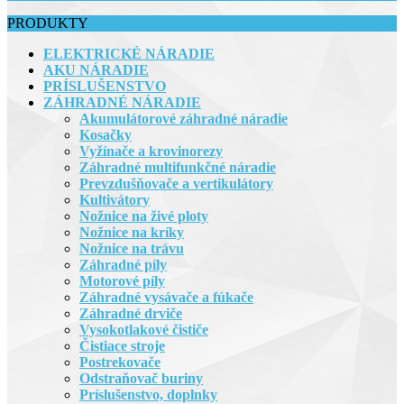
PRODUKTY
ELEKTRICKÉ NÁRADIE
AKU NÁRADIE
PRÍSLUŠENSTVO
ZÁHRADNÉ NÁRADIE
Akumulátorové záhradné náradie
Kosačky
Vyžínače a krovinorezy
Záhradné multifunkčné náradie
Prevzdušňovače a vertikulátory
Kultivátory
Nožnice na živé ploty
Nožnice na kríky
Nožnice na trávu
Záhradné píly
Motorové píly
Záhradné vysávače a fúkače
Záhradné drviče
Vysokotlakové čističe
Čistiace stroje
Postrekovače
Odstraňovač buriny
Príslušenstvo, doplnky