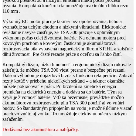
vysokou presnosťou a nízkymi emisiami hluku počas procesu
rezania. Kompaktná konštrukcia umožňuje maximálnu hĺbku rezu
110 mm .
Výkonný EC motor pracuje takmer bez opotrebovania, ticho a
vyznačuje sa tichým chodom a nízkymi vibráciami. Elektronické
ovládanie navyše zaisťuje, že TSA 300 pracuje s optimálnym
výkonom počas celej životnosti batérie. Na ochranu motora pred
kovovým prachom a kovovými časticami je akumulátorová
rozbrusovacia píla vybavená magnetickým filtrom STIHL a zaisťuje
dlhú životnosť. Pre časté rezacie práce s oceľou sa ľahko čistí.
Kompaktný dizajn, nízka hmotnosť a ergonomický dizajn rukoväte
zaisťujú, že môžete TSA 300 viesť presne a bezpečne pri rezaní.
Ďalšou výhodou je dojazdová brzda s funkciou rekuperácie. Zabrzdí
rezný kotúč v priebehu niekoľkých sekúnd – a takmer okamžite
môžete pokračovať v práci. Pri brzdení sa kinetická energia
premieňa na elektrickú energiu a dodáva sa do batérie. Tým sa
zvyšuje životnosť batérie. Vďaka bezemisnej prevádzke možno
akumulátorovú rozbrusovaciu pílu TSA 300 použiť aj vo vnútri
budov. So štandardným pripojením na vodu je možné účinne viazať
prach vo vnútri aj vonku. To umožňuje efektívnu prácu s nízkym
zaťažením.
Dodávaná bez akumulátora a nabíjačky.