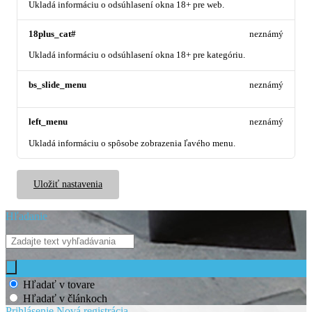
Ukladá informáciu o odsúhlasení okna 18+ pre web.
18plus_cat#
neznámý
Ukladá informáciu o odsúhlasení okna 18+ pre kategóriu.
bs_slide_menu
neznámý
left_menu
neznámý
Ukladá informáciu o spôsobe zobrazenia ľavého menu.
Uložiť nastavenia
Hľadanie
Hľadať v tovare
Hľadať v článkoch
Prihlásenie
Nová registrácia