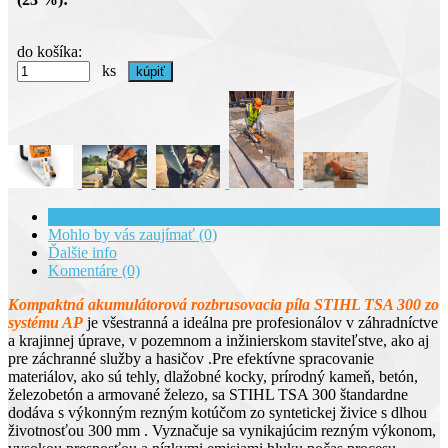
do košíka:
ks
Kompletná špecifikácia
Mohlo by vás zaujímať (0)
Ďalšie info
Komentáre (0)
Kompaktná akumulátorová rozbrusovacia píla STIHL TSA 300 zo
systému AP
je všestranná a ideálna pre profesionálov v záhradníctve
a krajinnej úprave, v pozemnom a inžinierskom staviteľstve, ako aj
pre záchranné služby a hasičov .Pre efektívne spracovanie
materiálov, ako sú tehly, dlažobné kocky, prírodný kameň, betón,
železobetón a armované železo, sa STIHL TSA 300 štandardne
dodáva s výkonným rezným kotúčom zo syntetickej živice s dlhou
životnosťou 300 mm . Vyznačuje sa vynikajúcim rezným výkonom,