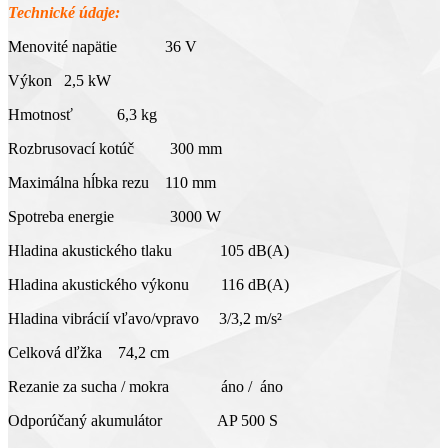
Technické údaje:
Menovité napätie 36 V
Výkon 2,5 kW
Hmotnosť 6,3 kg
Rozbrusovací kotúč 300 mm
Maximálna hĺbka rezu 110 mm
Spotreba energie 3000 W
Hladina akustického tlaku 105 dB(A)
Hladina akustického výkonu 116 dB(A)
Hladina vibrácií vľavo/vpravo 3/3,2 m/s²
Celková dľžka 74,2 cm
Rezanie za sucha / mokra áno / áno
Odporúčaný akumulátor AP 500 S