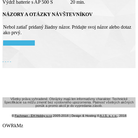
Výdrž batterie s AP 500 S 20 min.
NÁZORY A OTÁZKY NÁVŠTEVNÍKOV
Nebol zatiaľ pridaný žiadny názor. Pridajte svoj názor alebo dotaz
ako prvý.
Pridať komentár
Všetky práva vyhradené. Obrázky majú len informatívny charakter. Technické
špecifikácie sa môžu zmeniť bez výslovného upozornenia. Platnosť všetkých akčných
ponúk a promo akcií je do vypredania zásob.
©
Fachman - EH Hobby s.r.o
2005-2016 | Design & Hosting ©
A.I.S. s. r. o.
, 2016
OWRkMz