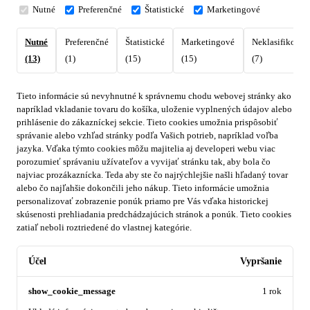
Nutné
Preferenčné
Štatistické
Marketingové
Nutné
Preferenčné
Štatistické
Marketingové
Neklasifikovan
(13)
(1)
(15)
(15)
(7)
Tieto informácie sú nevyhnutné k správnemu chodu webovej stránky ako
napríklad vkladanie tovaru do košíka, uloženie vyplnených údajov alebo
prihlásenie do zákazníckej sekcie.
Tieto cookies umožnia prispôsobiť
správanie alebo vzhľad stránky podľa Vašich potrieb, napríklad voľba
jazyka.
Vďaka týmto cookies môžu majitelia aj developeri webu viac
porozumieť správaniu užívateľov a vyvijať stránku tak, aby bola čo
najviac prozákaznícka. Teda aby ste čo najrýchlejšie našli hľadaný tovar
alebo čo najľahšie dokončili jeho nákup.
Tieto informácie umožnia
personalizovať zobrazenie ponúk priamo pre Vás vďaka historickej
skúsenosti prehliadania predchádzajúcich stránok a ponúk.
Tieto cookies
zatiaľ neboli roztriedené do vlastnej kategórie.
Účel
Vypršanie
show_cookie_message
1 rok