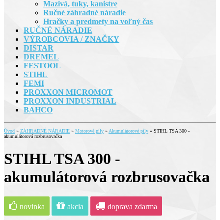
Mazivá, tuky, kanistre
Ručné záhradné náradie
Hračky a predmety na voľný čas
RUČNÉ NÁRADIE
VÝROBCOVIA / ZNAČKY
DISTAR
DREMEL
FESTOOL
STIHL
FEMI
PROXXON MICROMOT
PROXXON INDUSTRIAL
BAHCO
Úvod
»
ZÁHRADNÉ NÁRADIE
»
Motorové píly
»
Akumulátorové píly
»
STIHL TSA 300 -
akumulátorová rozbrusovačka
STIHL TSA 300 -
akumulátorová rozbrusovačka
novinka
akcia
doprava zdarma