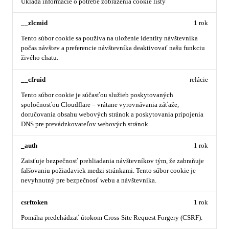
Ukladá informácie o potrebe zobrazenia cookie lišty
__zlcmid
1 rok
Tento súbor cookie sa používa na uloženie identity návštevníka
počas návštev a preferencie návštevníka deaktivovať našu funkciu
živého chatu.
__cfruid
relácie
Tento súbor cookie je súčasťou služieb poskytovaných
spoločnosťou Cloudflare – vrátane vyrovnávania záťaže,
doručovania obsahu webových stránok a poskytovania pripojenia
DNS pre prevádzkovateľov webových stránok.
_auth
1 rok
Zaisťuje bezpečnosť prehliadania návštevníkov tým, že zabraňuje
falšovaniu požiadaviek medzi stránkami. Tento súbor cookie je
nevyhnutný pre bezpečnosť webu a návštevníka.
csrftoken
1 rok
Pomáha predchádzať útokom Cross-Site Request Forgery (CSRF).