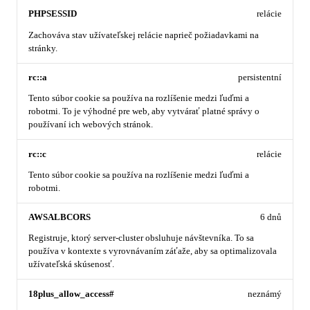
PHPSESSID
relácie
Zachováva stav užívateľskej relácie naprieč požiadavkami na
stránky.
rc::a
persistentní
Tento súbor cookie sa používa na rozlíšenie medzi ľuďmi a
robotmi. To je výhodné pre web, aby vytvárať platné správy o
používaní ich webových stránok.
rc::c
relácie
Tento súbor cookie sa používa na rozlíšenie medzi ľuďmi a
robotmi.
AWSALBCORS
6 dnů
Registruje, ktorý server-cluster obsluhuje návštevníka. To sa
používa v kontexte s vyrovnávaním záťaže, aby sa optimalizovala
užívateľská skúsenosť.
18plus_allow_access#
neznámý