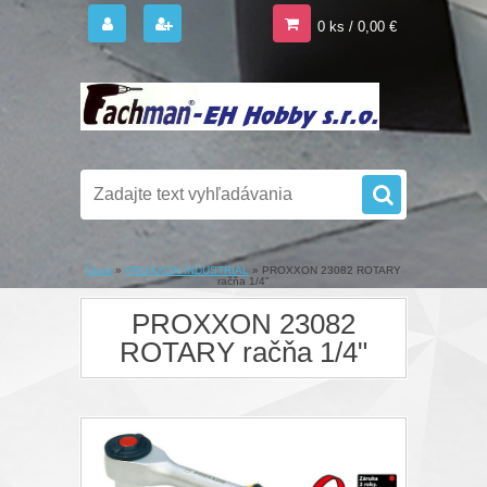
0 ks / 0,00 €
Úvod
»
PROXXON INDUSTRIAL
»
PROXXON 23082 ROTARY
račňa 1/4"
PROXXON 23082
ROTARY račňa 1/4"