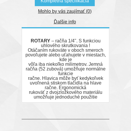
Kompletná špecifikácia
Mohlo by vás zaujímať (0)
Ďalšie info
ROTARY
– račňa 1/4". S funkciou
uhlového skrutkovania !
Otáčaním rukoväte v oboch smeroch
povoľujete alebo uťahujete v miestach,
kde je
vôľa iba niekoľko milimetrov. Jemná
račňa (52 zubová) umožňuje normálne
funkcie
račne. Hlavica môže byť kedykoľvek
uvoľnená stiskom tlačidla na hlave
račne. Ergonomická
rukoväť z dvojzložkového materiálu
umožňuje jednoduché použitie