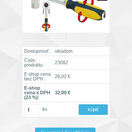
Dostupnosť:
skladom
Číslo
23082
produktu:
E-shop cena
26,02 €
bez DPH :
E-shop
cena s DPH
32,00 €
(23 %):
ks