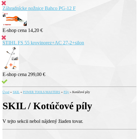
Záhradnícke nožnice Bahco PG-12 F
E-shop cena
14,20 €
STIHL FS 55 krovinorez+AC 27-2+silon
E-shop cena
299,00 €
Úvod
»
SKIL
»
POWER TOOLS/MASTERS
»
Píly
»
Kotúčové píly
SKIL / Kotúčové píly
V tejto sekcii nebol nájdený žiaden tovar.