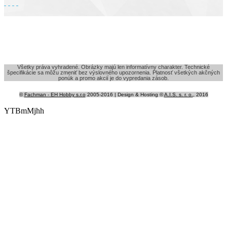
Všetky práva vyhradené. Obrázky majú len informatívny charakter. Technické
špecifikácie sa môžu zmeniť bez výslovného upozornenia. Platnosť všetkých akčných
ponúk a promo akcií je do vypredania zásob.
©
Fachman - EH Hobby s.r.o
2005-2016 | Design & Hosting ©
A.I.S. s. r. o.
, 2016
YTBmMjhh