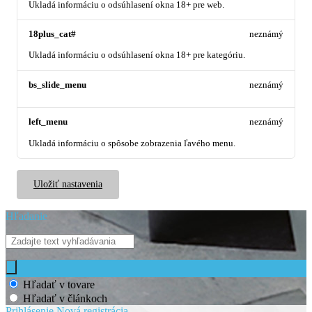
Ukladá informáciu o odsúhlasení okna 18+ pre web.
18plus_cat#
neznámý
Ukladá informáciu o odsúhlasení okna 18+ pre kategóriu.
bs_slide_menu
neznámý
left_menu
neznámý
Ukladá informáciu o spôsobe zobrazenia ľavého menu.
Uložiť nastavenia
Hľadanie
Hľadať v tovare
Hľadať v článkoch
Prihlásenie
Nová registrácia