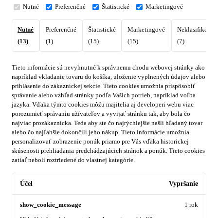
Nutné
Preferenčné
Štatistické
Marketingové
Nutné
Preferenčné
Štatistické
Marketingové
Neklasifikovan
(13)
(1)
(15)
(15)
(7)
Tieto informácie sú nevyhnutné k správnemu chodu webovej stránky ako
napríklad vkladanie tovaru do košíka, uloženie vyplnených údajov alebo
prihlásenie do zákazníckej sekcie.
Tieto cookies umožnia prispôsobiť
správanie alebo vzhľad stránky podľa Vašich potrieb, napríklad voľba
jazyka.
Vďaka týmto cookies môžu majitelia aj developeri webu viac
porozumieť správaniu užívateľov a vyvijať stránku tak, aby bola čo
najviac prozákaznícka. Teda aby ste čo najrýchlejšie našli hľadaný tovar
alebo čo najľahšie dokončili jeho nákup.
Tieto informácie umožnia
personalizovať zobrazenie ponúk priamo pre Vás vďaka historickej
skúsenosti prehliadania predchádzajúcich stránok a ponúk.
Tieto cookies
zatiaľ neboli roztriedené do vlastnej kategórie.
Účel
Vypršanie
show_cookie_message
1 rok