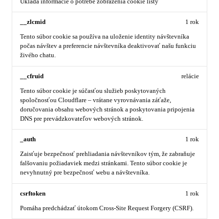
Ukladá informácie o potrebe zobrazenia cookie lišty
__zlcmid
1 rok
Tento súbor cookie sa používa na uloženie identity návštevníka
počas návštev a preferencie návštevníka deaktivovať našu funkciu
živého chatu.
__cfruid
relácie
Tento súbor cookie je súčasťou služieb poskytovaných
spoločnosťou Cloudflare – vrátane vyrovnávania záťaže,
doručovania obsahu webových stránok a poskytovania pripojenia
DNS pre prevádzkovateľov webových stránok.
_auth
1 rok
Zaisťuje bezpečnosť prehliadania návštevníkov tým, že zabraňuje
falšovaniu požiadaviek medzi stránkami. Tento súbor cookie je
nevyhnutný pre bezpečnosť webu a návštevníka.
csrftoken
1 rok
Pomáha predchádzať útokom Cross-Site Request Forgery (CSRF).