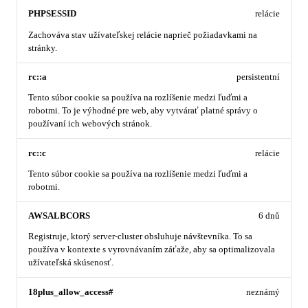
PHPSESSID
relácie
Zachováva stav užívateľskej relácie naprieč požiadavkami na
stránky.
rc::a
persistentní
Tento súbor cookie sa používa na rozlíšenie medzi ľuďmi a
robotmi. To je výhodné pre web, aby vytvárať platné správy o
používaní ich webových stránok.
rc::c
relácie
Tento súbor cookie sa používa na rozlíšenie medzi ľuďmi a
robotmi.
AWSALBCORS
6 dnů
Registruje, ktorý server-cluster obsluhuje návštevníka. To sa
používa v kontexte s vyrovnávaním záťaže, aby sa optimalizovala
užívateľská skúsenosť.
18plus_allow_access#
neznámý