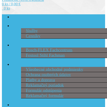
0 ks / 0,00 €
0 ks
O NÁS
Služby
Cenníky
PREDAJNE
Bosch-FLEX Fachcentrum
Festool Stihl Fachman
E-SHOP
Všeobecné obchodné podmienky
Ochrana osobných údajov
Platby a doprava
Reklamačný poriadok
Formulár odstúpenia
Reklamačný formulár
KONTAKTY