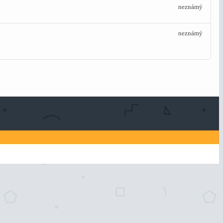
neznámý
neznámý