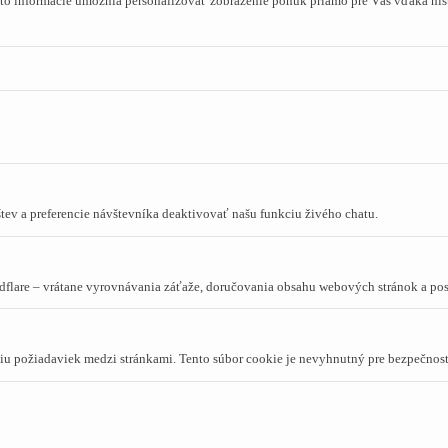
to informácie umožnia personalizovať zobrazenie ponúk priamo pre Vás vďaka hist
tev a preferencie návštevníka deaktivovať našu funkciu živého chatu.
dflare – vrátane vyrovnávania záťaže, doručovania obsahu webových stránok a p
niu požiadaviek medzi stránkami. Tento súbor cookie je nevyhnutný pre bezpečnos