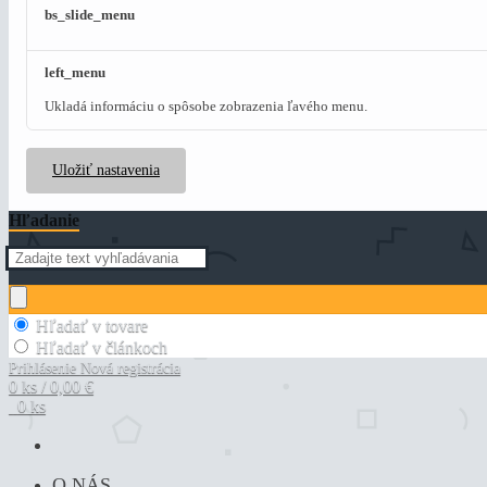
bs_slide_menu
left_menu
Ukladá informáciu o spôsobe zobrazenia ľavého menu.
Uložiť nastavenia
Hľadanie
Hľadať v tovare
Hľadať v článkoch
Prihlásenie
Nová registrácia
0 ks / 0,00 €
0 ks
O NÁS