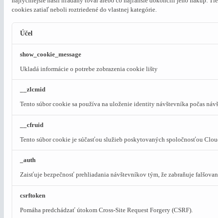
najrýchlejšie našli hľadaný tovar alebo čo najľahšie dokončili jeho nákup.
Tie
cookies zatiaľ neboli roztriedené do vlastnej kategórie.
Účel
show_cookie_message
Ukladá informácie o potrebe zobrazenia cookie lišty
__zlcmid
Tento súbor cookie sa používa na uloženie identity návštevníka počas návš
__cfruid
Tento súbor cookie je súčasťou služieb poskytovaných spoločnosťou Clou
_auth
Zaisťuje bezpečnosť prehliadania návštevníkov tým, že zabraňuje falšova
csrftoken
Pomáha predchádzať útokom Cross-Site Request Forgery (CSRF).