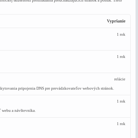
orickej skúsenosti prehliadania predchádzajúcich stránok a ponúk.
Tieto
Vypršanie
1 rok
1 rok
relácie
oskytovania pripojenia DNS pre prevádzkovateľov webových stránok.
1 rok
ť webu a návštevníka.
1 rok