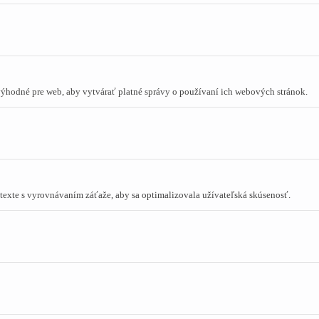
 výhodné pre web, aby vytvárať platné správy o používaní ich webových stránok.
ontexte s vyrovnávaním záťaže, aby sa optimalizovala užívateľská skúsenosť.