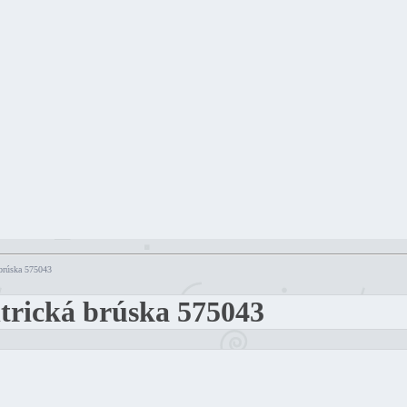
brúska 575043
trická brúska 575043