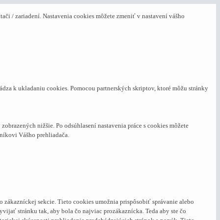
ači / zariadení. Nastavenia cookies môžete zmeniť v nastavení vášho
hádza k ukladaniu cookies. Pomocou partnerských skriptov, ktoré môžu stránky
zobrazených nižšie. Po odsúhlasení nastavenia práce s cookies môžete
níkovi Vášho prehliadača.
o zákazníckej sekcie.
Tieto cookies umožnia prispôsobiť správanie alebo
ijať stránku tak, aby bola čo najviac prozákaznícka. Teda aby ste čo