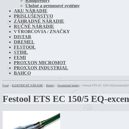
Kompresory
Úložné a prenosové systémy
AKU NÁRADIE
PRÍSLUŠENSTVO
ZÁHRADNÉ NÁRADIE
RUČNÉ NÁRADIE
VÝROBCOVIA / ZNAČKY
DISTAR
DREMEL
FESTOOL
STIHL
FEMI
PROXXON MICROMOT
PROXXON INDUSTRIAL
BAHCO
Úvod
»
ELEKTRICKÉ NÁRADIE
»
Brúsky
»
Excentrické brúsky
»
Festool ETS EC 150/5 EQ-excentrická 
Festool ETS EC 150/5 EQ-excen