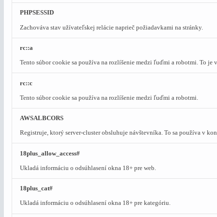
PHPSESSID
Zachováva stav užívateľskej relácie naprieč požiadavkami na stránky.
rc::a
Tento súbor cookie sa používa na rozlíšenie medzi ľuďmi a robotmi. To je
rc::c
Tento súbor cookie sa používa na rozlíšenie medzi ľuďmi a robotmi.
AWSALBCORS
Registruje, ktorý server-cluster obsluhuje návštevníka. To sa používa v k
18plus_allow_access#
Ukladá informáciu o odsúhlasení okna 18+ pre web.
18plus_cat#
Ukladá informáciu o odsúhlasení okna 18+ pre kategóriu.