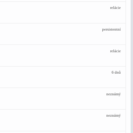
relácie
persistentní
relácie
6 dnů
neznámý
neznámý