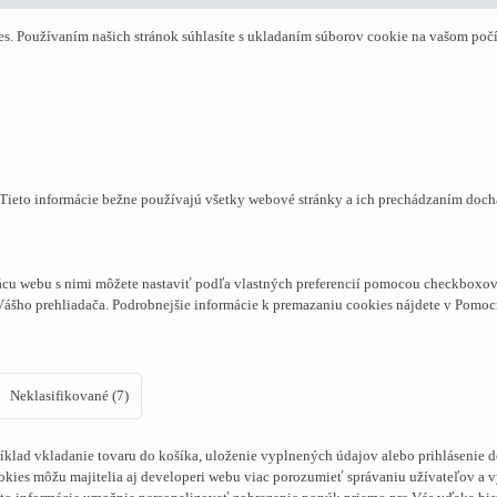
. Používaním našich stránok súhlasíte s ukladaním súborov cookie na vašom počít
. Tieto informácie bežne používajú všetky webové stránky a ich prechádzaním doc
cu webu s nimi môžete nastaviť podľa vlastných preferencií pomocou checkboxov 
Vášho prehliadača. Podrobnejšie informácie k premazaniu cookies nájdete v Pomoc
Neklasifikované (7)
klad vkladanie tovaru do košíka, uloženie vyplnených údajov alebo prihlásenie d
kies môžu majitelia aj developeri webu viac porozumieť správaniu užívateľov a vyv