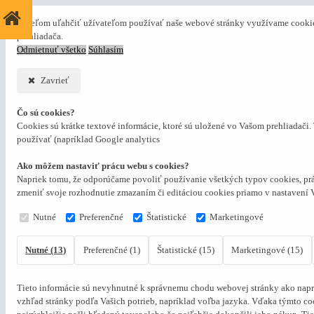
S cieľom uľahčiť užívateľom používať naše webové stránky využívame cookies
prehliadača.
Odmietnuť všetko
Súhlasím
Zavrieť
Čo sú cookies?
Cookies sú krátke textové informácie, ktoré sú uložené vo Vašom prehliadači
používať (napríklad Google analytics
Ako môžem nastaviť prácu webu s cookies?
Napriek tomu, že odporúčame povoliť používanie všetkých typov cookies, prá
zmeniť svoje rozhodnutie zmazaním či editáciou cookies priamo v nastavení 
Nutné
Preferenčné
Štatistické
Marketingové
Nutné (13)
Preferenčné (1)
Štatistické (15)
Marketingové (15)
Tieto informácie sú nevyhnutné k správnemu chodu webovej stránky ako naprí
vzhľad stránky podľa Vašich potrieb, napríklad voľba jazyka.
Vďaka týmto coo