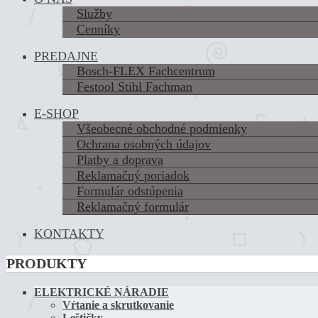
Služby
Cenníky
PREDAJNE
Bosch-FLEX Fachcentrum
Festool Stihl Fachman
E-SHOP
Všeobecné obchodné podmienky
Ochrana osobných údajov
Platby a doprava
Reklamačný poriadok
Formulár odstúpenia
Reklamačný formulár
KONTAKTY
PRODUKTY
ELEKTRICKÉ NÁRADIE
Vŕtanie a skrutkovanie
Leštičky