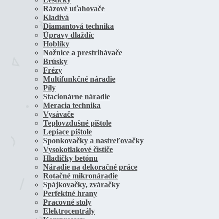
Rázové uťahovače
Kladivá
Diamantová technika
Úpravy dlaždíc
Hoblíky
Nožnice a prestrihávače
Brúsky
Frézy
Multifunkčné náradie
Píly
Stacionárne náradie
Meracia technika
Vysávače
Teplovzdušné pištole
Lepiace pištole
Sponkovačky a nastreľovačky
Vysokotlakové čističe
Hladičky betónu
Náradie na dekoračné práce
Rotačné mikronáradie
Spájkovačky, zváračky
Perfektné hrany
Pracovné stoly
Elektrocentrály